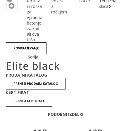
Rozeta
Rozeta
12247B
Tehnična
in ročka
z
skica
za
ročajem
vgradno
baterijo
za kad
ali dva
tuša
POVPRAŠEVANJE
Serija
Elite black
PRODAJNI KATALOG
PRENESI PRODAJNI KATALOG
CERTIFIKAT
PRENESI CERTIFIKAT
PODOBNI IZDELKI