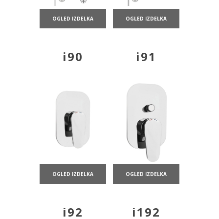
OGLED IZDELKA
OGLED IZDELKA
i90
i91
OGLED IZDELKA
OGLED IZDELKA
i92
i192