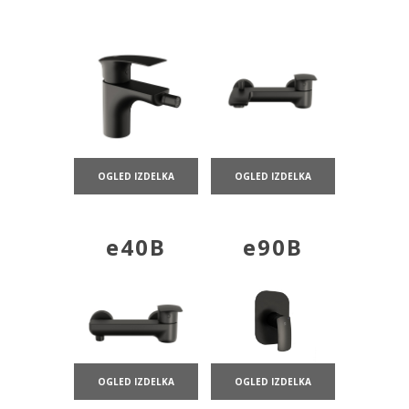
OGLED IZDELKA
OGLED IZDELKA
e40B
e90B
OGLED IZDELKA
OGLED IZDELKA