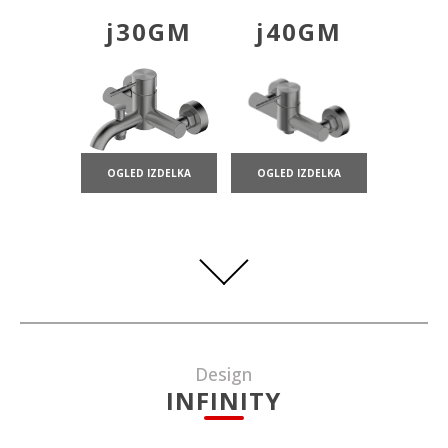
j30GM
j40GM
OGLED IZDELKA
OGLED IZDELKA
Design
INFINITY