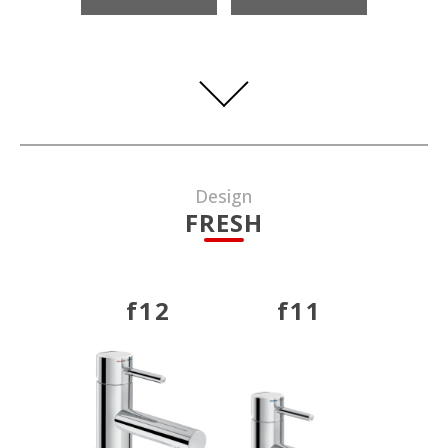
Design
FRESH
f12
f11