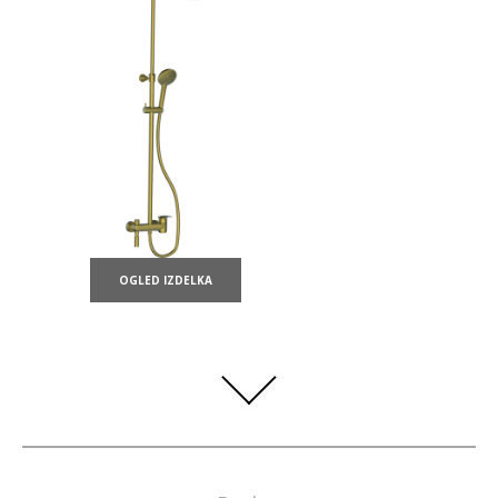
OGLED IZDELKA