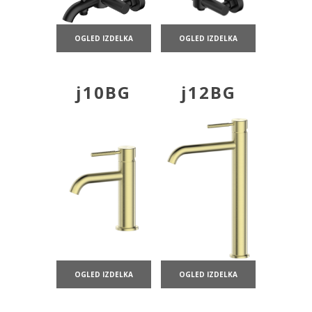
OGLED IZDELKA
OGLED IZDELKA
j10BG
j12BG
OGLED IZDELKA
OGLED IZDELKA