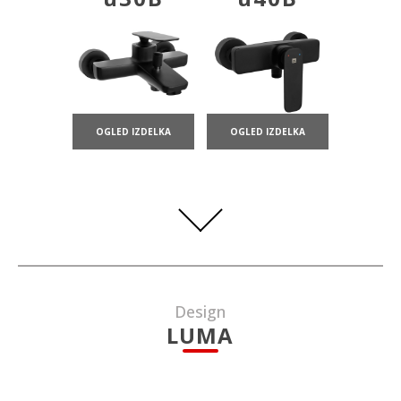
OGLED IZDELKA
OGLED IZDELKA
Design
LUMA