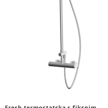
Fresh termostatska s fiksnim